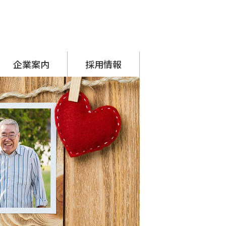
企業案内
採用情報
代表挨拶
会社概要
アクセス
沿革
SDGsへの取り組み
シーナグループ
・ システムプラネット
・ アーチスタッフサービス
採用担当からのメッセージ
先輩の声
募集要項
応募フォーム