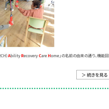
CH）
A
bility
R
ecovery
C
are
H
ome」の名前の由来の通り、機能
＞ 続きを見る