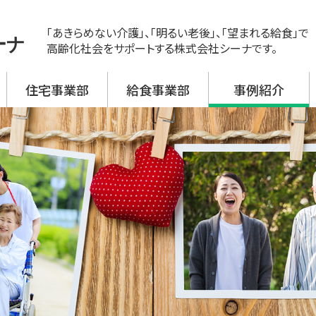
「あきらめない介護」、「明るい老後」、「望まれる給食」で
ーナ
高齢化社会をサポートする株式会社シーナです。
住宅事業部
給食事業部
事例紹介
ス
ビス 新神戸
ビス 大開
ビス 野口
ビス 加古川西
ビス 高砂
援事業所
活介護
翔月庵 神戸大開
翔月庵 加古川
シーナの強み
メニュー紹介