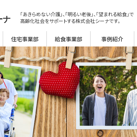
「あきらめない介護」、「明るい老後」、「望まれる給食」で
ーナ
高齢化社会をサポートする株式会社シーナです。
住宅事業部
給食事業部
事例紹介
ス
ビス 新神戸
ビス 大開
ビス 野口
ビス 加古川西
ビス 高砂
援事業所
活介護
翔月庵 神戸大開
翔月庵 加古川
シーナの強み
メニュー紹介