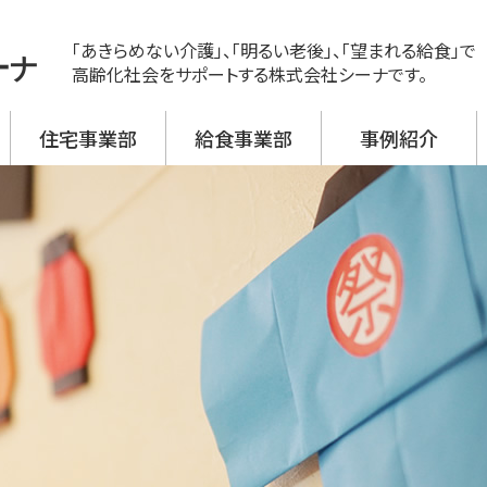
「あきらめない介護」、「明るい老後」、「望まれる給食」で
ーナ
高齢化社会をサポートする株式会社シーナです。
住宅事業部
給食事業部
事例紹介
ス
ビス 新神戸
ビス 大開
ビス 野口
ビス 加古川西
ビス 高砂
援事業所
活介護
翔月庵 神戸大開
翔月庵 加古川
シーナの強み
メニュー紹介