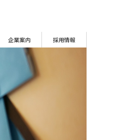
企業案内
採用情報
代表挨拶
会社概要
アクセス
沿革
SDGsへの取り組み
シーナグループ
・ システムプラネット
・ アーチスタッフサービス
採用担当からのメッセージ
先輩の声
募集要項
応募フォーム