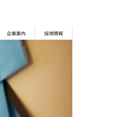
企業案内
採用情報
代表挨拶
会社概要
アクセス
沿革
SDGsへの取り組み
シーナグループ
・ システムプラネット
・ アーチスタッフサービス
採用担当からのメッセージ
先輩の声
募集要項
応募フォーム