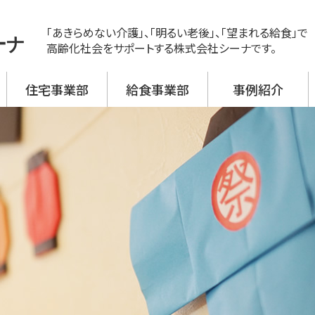
「あきらめない介護」、「明るい老後」、「望まれる給食」で
ーナ
高齢化社会をサポートする株式会社シーナです。
住宅事業部
給食事業部
事例紹介
ス
ビス 新神戸
ビス 大開
ビス 野口
ビス 加古川西
ビス 高砂
援事業所
活介護
翔月庵 神戸大開
翔月庵 加古川
シーナの強み
メニュー紹介