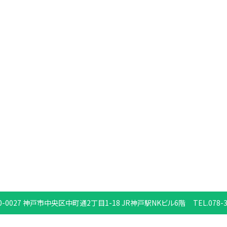
0-0027
神戸市中央区中町通2丁目1-18
JR神戸駅NKビル6階
TEL.078-