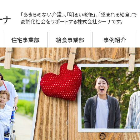
「あきらめない介護」、「明るい老後」、「望まれる給食」で
ーナ
高齢化社会をサポートする株式会社シーナです。
住宅事業部
給食事業部
事例紹介
ス
ビス 新神戸
ビス 大開
ビス 野口
ビス 加古川西
ビス 高砂
援事業所
活介護
翔月庵 神戸大開
翔月庵 加古川
シーナの強み
メニュー紹介