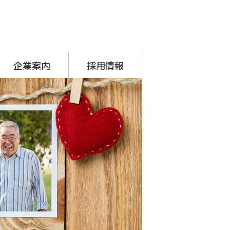
企業案内
採用情報
代表挨拶
会社概要
アクセス
沿革
SDGsへの取り組み
シーナグループ
・ システムプラネット
・ アーチスタッフサービス
採用担当からのメッセージ
先輩の声
募集要項
応募フォーム