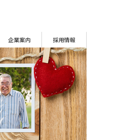
企業案内
採用情報
代表挨拶
会社概要
アクセス
沿革
SDGsへの取り組み
シーナグループ
・ システムプラネット
・ アーチスタッフサービス
採用担当からのメッセージ
先輩の声
募集要項
応募フォーム