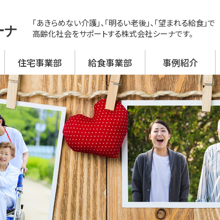
「あきらめない介護」、「明るい老後」、「望まれる給食」で
ーナ
高齢化社会をサポートする株式会社シーナです。
住宅事業部
給食事業部
事例紹介
ス
ビス 新神戸
ビス 大開
ビス 野口
ビス 加古川西
ビス 高砂
援事業所
活介護
翔月庵 神戸大開
翔月庵 加古川
シーナの強み
メニュー紹介