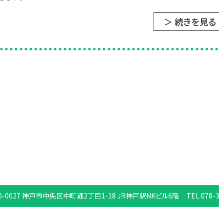
＞ 続きを見る
0-0027
神戸市中央区中町通2丁目1-18
JR神戸駅NKビル6階
TEL.078-