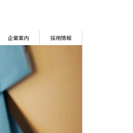
企業案内
採用情報
代表挨拶
会社概要
アクセス
沿革
SDGsへの取り組み
シーナグループ
・ システムプラネット
・ アーチスタッフサービス
採用担当からのメッセージ
先輩の声
募集要項
応募フォーム