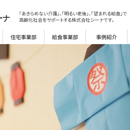
「あきらめない介護」、「明るい老後」、「望まれる給食」で
ーナ
高齢化社会をサポートする株式会社シーナです。
住宅事業部
給食事業部
事例紹介
ス
ビス 新神戸
ビス 大開
ビス 野口
ビス 加古川西
ビス 高砂
援事業所
活介護
翔月庵 神戸大開
翔月庵 加古川
シーナの強み
メニュー紹介