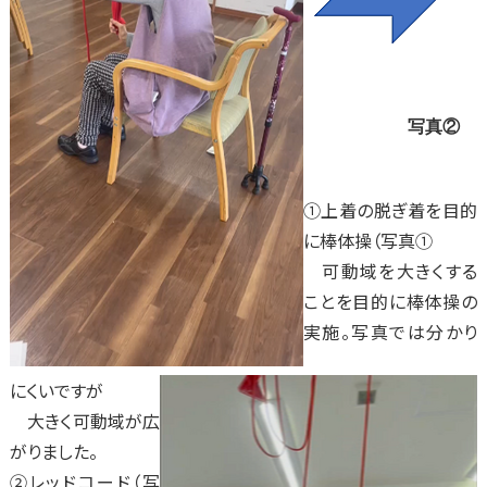
写真②
①上着の脱ぎ着を目的
に棒体操（写真①
可動域を大きくする
ことを目的に棒体操の
実施。写真では分かり
にくいですが
大きく可動域が広
がりました。
②レッドコード（写