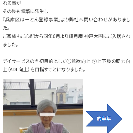
れる事が
その後も頻繁に発生し
『兵庫区はーとん登録事業』より弊社へ問い合わせがありまし
た。
ご家族もご心配から同年6月より翔月庵 神戸大開にご入居され
ました。
デイサービスの当初目的として①意欲向上 ②上下肢の筋力向
上（ADL向上）を目指すことに
なりました。