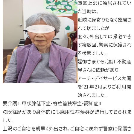
庫区上沢に独居されてい
た当時は、
近隣に身寄りもなく独居さ
れて居ましたが
度々、外出しては帰宅でき
ず複数回、警察に保護され
る状態でした。
姪御さまから、湊川不動産
屋さんに依頼があり
アーチ・デイサービス大開
を‘21年2月よりご利用開
始されました。
要介護１ 甲状腺低下症・脊柱管狭窄症・認知症Ⅱ
の既往歴があり身体的にも廃用性症候群が進行しておられま
した。
上沢のご自宅を朝早く外出され、ご自宅に戻れず警察に保護さ