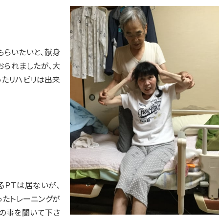
もらいたいと、献身
おられましたが、大
ったリハビリは出来
るＰＴは居ないが、
ったトレーニングが
チの事を聞いて下さ