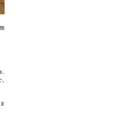
実施
、
で、
ま