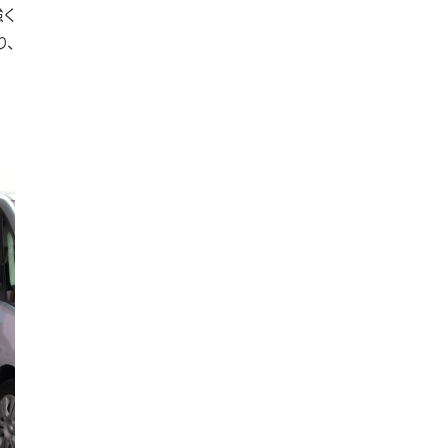
強く
り、