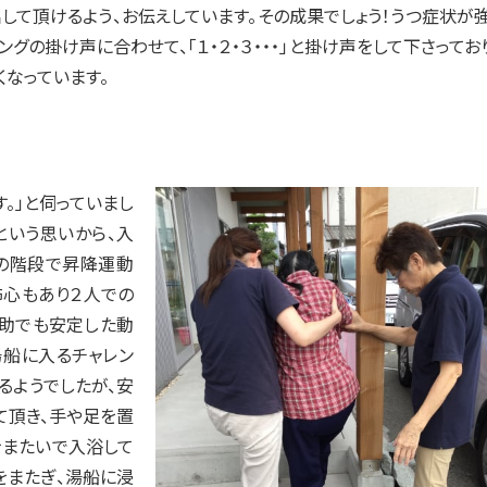
して頂けるよう、お伝えしています。その成果でしょう！うつ症状が
グの掛け声に合わせて、「１・２・３・・・」と掛け声をして下さってお
なっています。
。」と伺っていまし
という思いから、入
の階段で昇降運動
怖心もあり２人での
助でも安定した動
湯船に入るチャレン
るようでしたが、安
て頂き、手や足を置
をまたいで入浴して
をまたぎ、湯船に浸