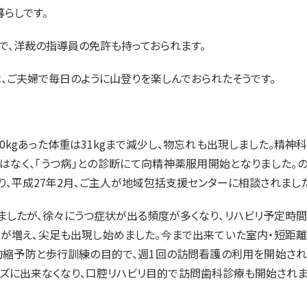
暮らしです。
で、洋裁の指導員の免許も持っておられます。
は、ご夫婦で毎日のように山登りを楽しんでおられたそうです。
0kgあった体重は31kgまで減少し、物忘れも出現しました。精神
はなく、「うつ病」との診断にて向精神薬服用開始となりました。
り、平成27年2月、ご主人が地域包括支援センターに相談されました
ましたが、徐々にうつ症状が出る頻度が多くなり、リハビリ予定時
が増え、尖足も出現し始めました。今まで出来ていた室内・短距離
拘縮予防と歩行訓練の目的で、週1回の訪問看護の利用を開始され
ーズに出来なくなり、口腔リハビリ目的で訪問歯科診療も開始され