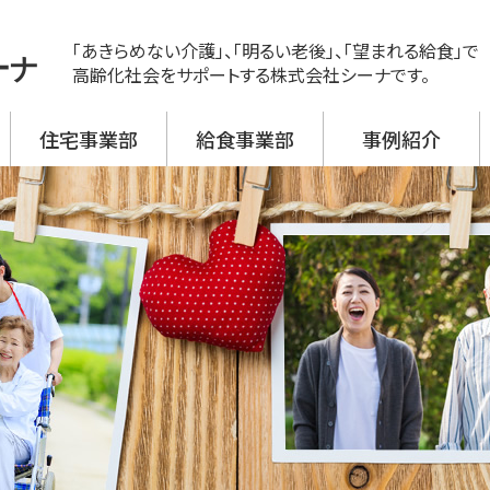
「あきらめない介護」、「明るい老後」、「望まれる給食」で
ーナ
高齢化社会をサポートする株式会社シーナです。
住宅事業部
給食事業部
事例紹介
ス
ビス 新神戸
ビス 大開
ビス 野口
ビス 加古川西
ビス 高砂
援事業所
活介護
翔月庵 神戸大開
翔月庵 加古川
シーナの強み
メニュー紹介