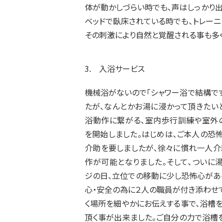
体が動かしづらい時でも、声はしっかり出
ベッドで臥床されている時でも、トレーニン
その刺激により自然と覚醒される事も多く
3. 入浴サービス
機械浴がないので「シャワー浴で結構です
たが、なんとかお湯に浸かって頂きたい
浴動作に繋がる、室内歩行訓練や室外
を開始しました。はじめは、ご本人の恐
介助を要しましたが、徐々に慣れ一人介
作が可能となりました。そして、ついに
ジの日、立位での移動に少し恐怖心があ
心・安全の為に２人の職員が付き添わせ
く場所を細やかにお伝えする事で、浴槽
頂く事が出来ました。ご自分の力で浴槽