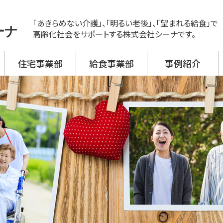
「あきらめない介護」、「明るい老後」、「望まれる給食」で
ーナ
高齢化社会をサポートする株式会社シーナです。
住宅事業部
給食事業部
事例紹介
ス
ビス 新神戸
ビス 大開
ビス 野口
ビス 加古川西
ビス 高砂
援事業所
活介護
翔月庵 神戸大開
翔月庵 加古川
シーナの強み
メニュー紹介