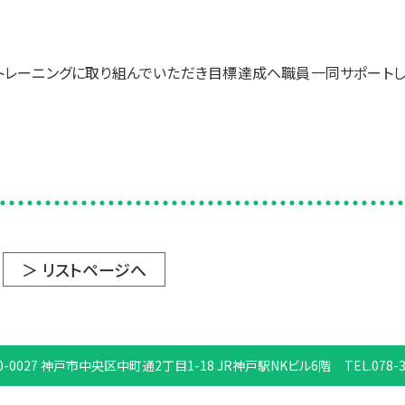
トレーニングに取り組んでいただき目標達成へ職員一同サポートし
＞ リストページへ
0-0027
神戸市中央区中町通2丁目1-18
JR神戸駅NKビル6階
TEL.078-