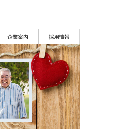
企業案内
採用情報
代表挨拶
会社概要
アクセス
沿革
SDGsへの取り組み
シーナグループ
・ システムプラネット
・ アーチスタッフサービス
採用担当からのメッセージ
先輩の声
募集要項
応募フォーム