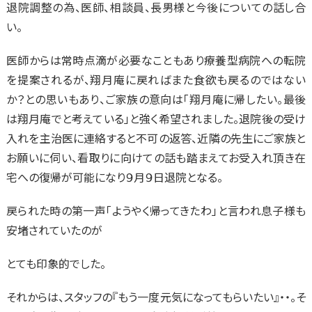
退院調整の為、医師、相談員、長男様と今後についての話し合
い。
医師からは常時点滴が必要なこともあり療養型病院への転院
を提案されるが、翔月庵に戻ればまた食欲も戻るのではない
か？との思いもあり、ご家族の意向は「翔月庵に帰したい。最後
は翔月庵でと考えている」と強く希望されました。退院後の受け
入れを主治医に連絡すると不可の返答、近隣の先生にご家族と
お願いに伺い、看取りに向けての話も踏まえてお受入れ頂き在
宅への復帰が可能になり９月９日退院となる。
戻られた時の第一声「ようやく帰ってきたわ」と言われ息子様も
安堵されていたのが
とても印象的でした。
それからは、スタッフの『もう一度元気になってもらいたい』・・。そ