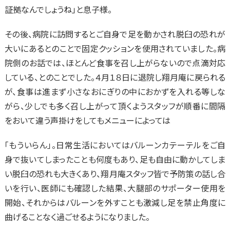
証拠なんでしょうね」と息子様。
その後、病院に訪問するとご自身で足を動かされ脱臼の恐れが
大いにあるとのことで固定クッションを使用されていました。病
院側のお話では、ほとんど食事を召し上がらないので点滴対応
している、とのことでした。４月１８日に退院し翔月庵に戻られる
が、食事は進まず小さなおにぎりの中におかずを入れる等しな
がら、少しでも多く召し上がって頂くようスタッフが順番に間隔
をおいて違う声掛けをしてもメニューによっては
「もういらん」。日常生活においてはバルーンカテーテルをご自
身で抜いてしまったことも何度もあり、足も自由に動かしてしま
い脱臼の恐れも大きくあり、翔月庵スタッフ皆で予防策の話し合
いを行い、医師にも確認した結果、大腿部のサポーター使用を
開始、それからはバルーンを外すことも激減し足を禁止角度に
曲げることなく過ごせるようになりました。