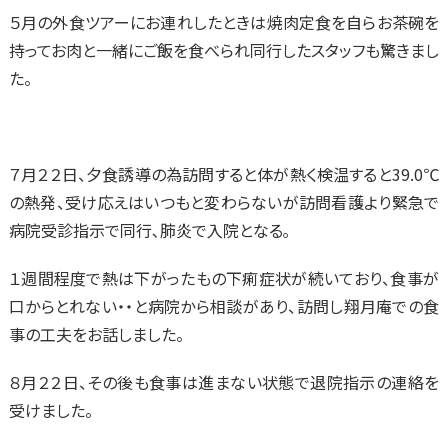
５月の外食ツアーにお連れしたときは焼肉定食を自らお茶碗を
持ってお肉と一緒にご飯を食べられ同行したスタッフも驚きまし
た。
７月２２日、夕食誘導の為訪問すると体が熱く検温すると39.0℃
の熱発、受け応えはいつもと変わらないが訪問看護より緊急で
病院受診指示で同行､肺炎で入院となる｡
１週間程度で熱は下がったもの下痢症状が続いており、食事が
口からとれない・・と病院から相談があり、訪問し翔月庵での食
事の工夫をお話しました。
８月２２日、その後も食事は進まない状態で退院指示の連絡を
受けました。