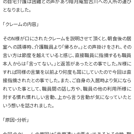
の自宅介護は困難との声があり翔月庵加古川への入所の運び
となりました。
「クレームの内容」
そのN様が口にされたクレームを説明させて頂くと、朝食後の居
室への誘導時、介護職員より「帰ろか。」との声掛けをされ、その
言い方は節度を越えていると感じ、直接職員に指摘するも職員
本人からは「言ってない。」と返答があったとの事でした。N様に
すれば同様の言葉を以前より何度も耳にしていたので今回は直
接指摘されたとの事でした。また、ご自身の入居時より気になら
れていた事として、職員間の話し方や、職員の他の利用所様に
対する慣れ慣れしい言動、上から言う言動が気になっていたと
いう想いを話されました。
「原因・分析」
今回のクレームの原因は「言葉遣いの悪さ」であるとその時、職