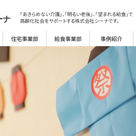
「あきらめない介護」、「明るい老後」、「望まれる給食」で
ーナ
高齢化社会をサポートする株式会社シーナです。
住宅事業部
給食事業部
事例紹介
ス
ビス 新神戸
ビス 大開
ビス 野口
ビス 加古川西
ビス 高砂
援事業所
活介護
翔月庵 神戸大開
翔月庵 加古川
シーナの強み
メニュー紹介