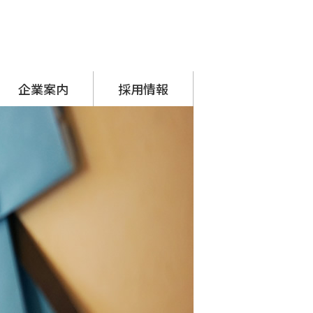
企業案内
採用情報
代表挨拶
会社概要
アクセス
沿革
SDGsへの取り組み
シーナグループ
・ システムプラネット
・ アーチスタッフサービス
採用担当からのメッセージ
先輩の声
募集要項
応募フォーム