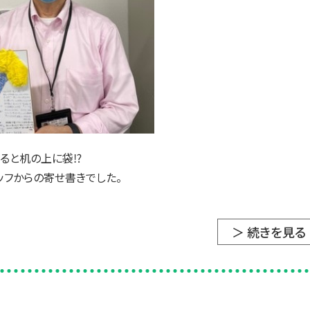
すると机の上に袋⁉
ッフからの寄せ書きでした。
＞ 続きを見る