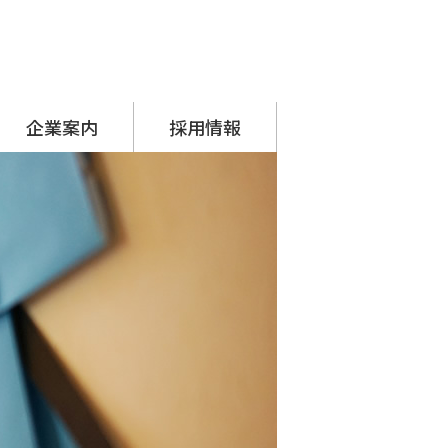
企業案内
採用情報
代表挨拶
会社概要
アクセス
沿革
SDGsへの取り組み
シーナグループ
・ システムプラネット
・ アーチスタッフサービス
採用担当からのメッセージ
先輩の声
募集要項
応募フォーム