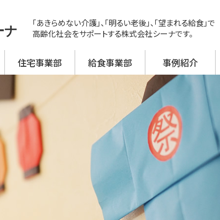
「あきらめない介護」、「明るい老後」、「望まれる給食」で
ーナ
高齢化社会をサポートする株式会社シーナです。
住宅事業部
給食事業部
事例紹介
ス
ビス 新神戸
ビス 大開
ビス 野口
ビス 加古川西
ビス 高砂
援事業所
活介護
翔月庵 神戸大開
翔月庵 加古川
シーナの強み
メニュー紹介