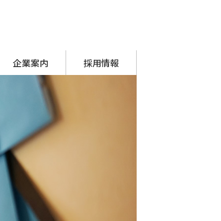
企業案内
採用情報
代表挨拶
会社概要
アクセス
沿革
SDGsへの取り組み
シーナグループ
・ システムプラネット
・ アーチスタッフサービス
採用担当からのメッセージ
先輩の声
募集要項
応募フォーム