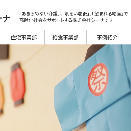
「あきらめない介護」、「明るい老後」、「望まれる給食」で
ーナ
高齢化社会をサポートする株式会社シーナです。
住宅事業部
給食事業部
事例紹介
ス
ビス 新神戸
ビス 大開
ビス 野口
ビス 加古川西
ビス 高砂
援事業所
活介護
翔月庵 神戸大開
翔月庵 加古川
シーナの強み
メニュー紹介