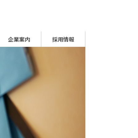
企業案内
採用情報
代表挨拶
会社概要
アクセス
沿革
SDGsへの取り組み
シーナグループ
・ システムプラネット
・ アーチスタッフサービス
採用担当からのメッセージ
先輩の声
募集要項
応募フォーム