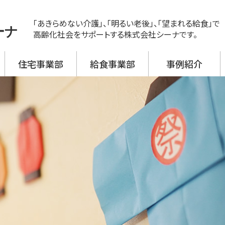
「あきらめない介護」、「明るい老後」、「望まれる給食」で
ーナ
高齢化社会をサポートする株式会社シーナです。
住宅事業部
給食事業部
事例紹介
ス
ビス 新神戸
ビス 大開
ビス 野口
ビス 加古川西
ビス 高砂
援事業所
活介護
翔月庵 神戸大開
翔月庵 加古川
シーナの強み
メニュー紹介