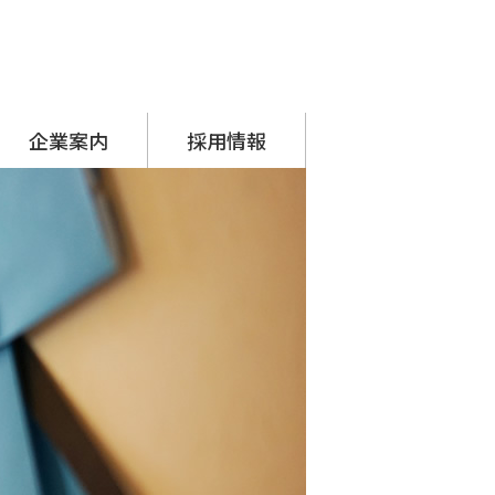
企業案内
採用情報
代表挨拶
会社概要
アクセス
沿革
SDGsへの取り組み
シーナグループ
・ システムプラネット
・ アーチスタッフサービス
採用担当からのメッセージ
先輩の声
募集要項
応募フォーム