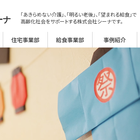
「あきらめない介護」、「明るい老後」、「望まれる給食」で
ーナ
高齢化社会をサポートする株式会社シーナです。
住宅事業部
給食事業部
事例紹介
ス
ビス 新神戸
ビス 大開
ビス 野口
ビス 加古川西
ビス 高砂
援事業所
活介護
翔月庵 神戸大開
翔月庵 加古川
シーナの強み
メニュー紹介