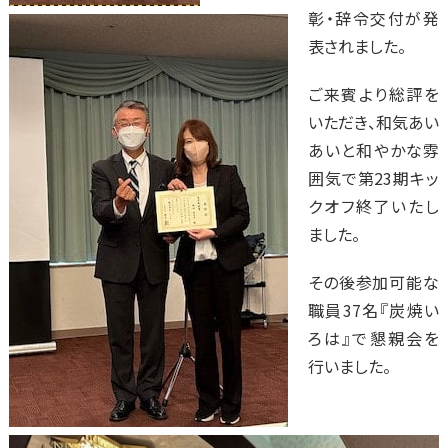
彰・辞令交付が発
表されました。
ご来賓より総評を
いただき、和気あい
あいと和やかな雰
囲気で第23期キッ
クオフ終了いたし
ました。
その後参加可能な
職員37名『炭焼い
ろは』で懇親会を
行いました。