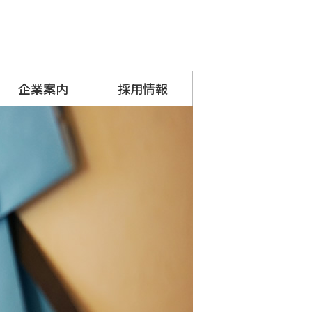
企業案内
採用情報
代表挨拶
会社概要
アクセス
沿革
SDGsへの取り組み
シーナグループ
・ システムプラネット
・ アーチスタッフサービス
採用担当からのメッセージ
先輩の声
募集要項
応募フォーム