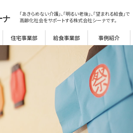
「あきらめない介護」、「明るい老後」、「望まれる給食」で
ーナ
高齢化社会をサポートする株式会社シーナです。
住宅事業部
給食事業部
事例紹介
ス
ビス 新神戸
ビス 大開
ビス 野口
ビス 加古川西
ビス 高砂
援事業所
活介護
翔月庵 神戸大開
翔月庵 加古川
シーナの強み
メニュー紹介