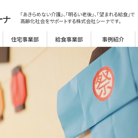
「あきらめない介護」、「明るい老後」、「望まれる給食」で
ーナ
高齢化社会をサポートする株式会社シーナです。
住宅事業部
給食事業部
事例紹介
ス
ビス 新神戸
ビス 大開
ビス 野口
ビス 加古川西
ビス 高砂
援事業所
活介護
翔月庵 神戸大開
翔月庵 加古川
シーナの強み
メニュー紹介