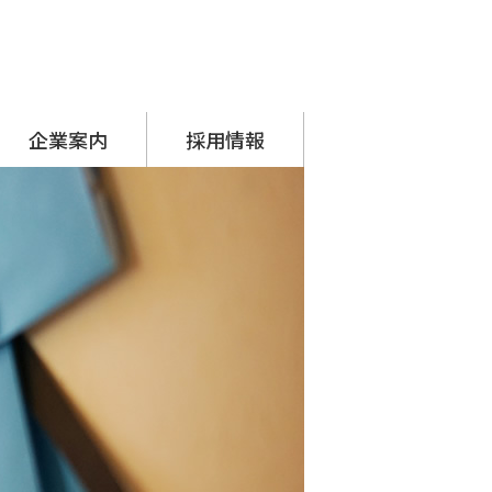
企業案内
採用情報
代表挨拶
会社概要
アクセス
沿革
SDGsへの取り組み
シーナグループ
・ システムプラネット
・ アーチスタッフサービス
採用担当からのメッセージ
先輩の声
募集要項
応募フォーム