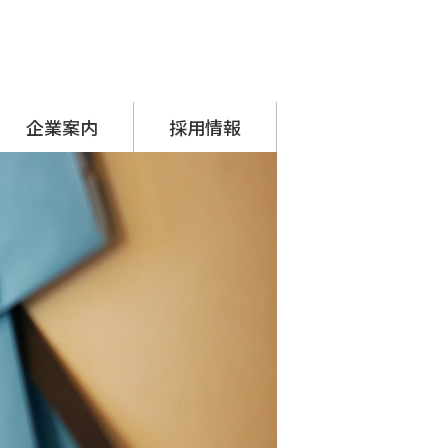
企業案内
採用情報
代表挨拶
会社概要
アクセス
沿革
SDGsへの取り組み
シーナグループ
・ システムプラネット
・ アーチスタッフサービス
採用担当からのメッセージ
先輩の声
募集要項
応募フォーム