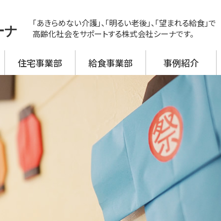
「あきらめない介護」、「明るい老後」、「望まれる給食」で
ーナ
高齢化社会をサポートする株式会社シーナです。
住宅事業部
給食事業部
事例紹介
ス
ビス 新神戸
ビス 大開
ビス 野口
ビス 加古川西
ビス 高砂
援事業所
活介護
翔月庵 神戸大開
翔月庵 加古川
シーナの強み
メニュー紹介